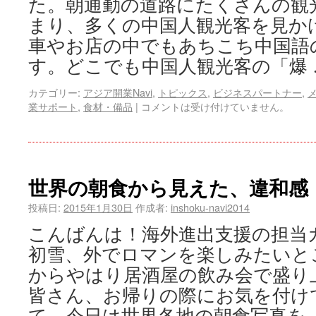
た。朝通勤の道路にたくさんの観
まり、多くの中国人観光客を見か
車やお店の中でもあちこち中国語
す。どこでも中国人観光客の「爆
カテゴリー:
アジア開業Navi
,
トピックス
,
ビジネスパートナー
,
業サポート
,
食材・備品
|
コメントは受け付けていません。
世界の朝食から見えた、違和感
投稿日:
2015年1月30日
作成者:
inshoku-navi2014
こんばんは！海外進出支援の担当
初雪、外でロマンを楽しみたいと
からやはり居酒屋の飲み会で盛り
皆さん、お帰りの際にお気を付け