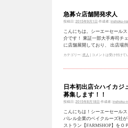
急募☆店舗開発求人
投稿日:
2015年9月1日
作成者:
inshoku-n
こんにちは。シーエーセールス
介です！ 東証一部大手寿司チ
に店舗展開しており、 出店場
カテゴリー:
求人
|
コメントは受け付けて
日本初出店☆ハイカジ
募集します！！
投稿日:
2015年8月18日
作成者:
inshoku-
こんにちは！シーエーセールス
パレル企業のベイクルーズ社が
ストラン【FARMSHOP】をＯ