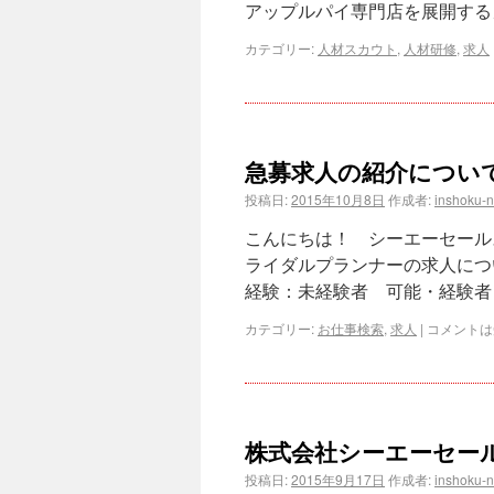
アップルパイ専門店を展開する
カテゴリー:
人材スカウト
,
人材研修
,
求人
急募求人の紹介につい
投稿日:
2015年10月8日
作成者:
inshoku-
こんにちは！ シーエーセール
ライダルプランナーの求人につ
経験：未経験者 可能・経験者 
カテゴリー:
お仕事検索
,
求人
|
コメントは
株式会社シーエーセー
投稿日:
2015年9月17日
作成者:
inshoku-