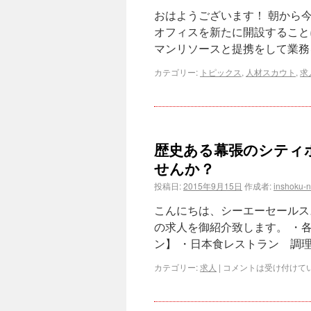
おはようございます！ 朝から
オフィスを新たに開設すること
マンリソースと提携をして業務
カテゴリー:
トピックス
,
人材スカウト
,
求
歴史ある幕張のシティ
せんか？
投稿日:
2015年9月15日
作成者:
inshoku-
こんにちは、シーエーセールス
の求人を御紹介致します。 ・
ン】 ・日本食レストラン 調
カテゴリー:
求人
|
コメントは受け付けて