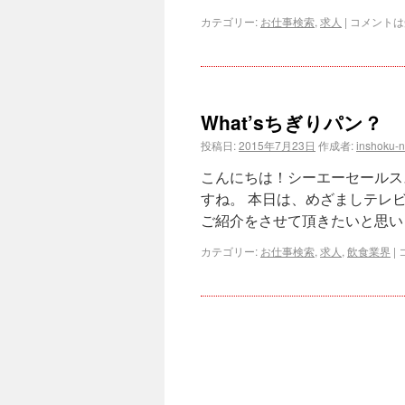
カテゴリー:
お仕事検索
,
求人
|
コメントは
What’sちぎりパン？
投稿日:
2015年7月23日
作成者:
inshoku-
こんにちは！シーエーセールス
すね。 本日は、めざましテレビや
ご紹介をさせて頂きたいと思いま
カテゴリー:
お仕事検索
,
求人
,
飲食業界
|