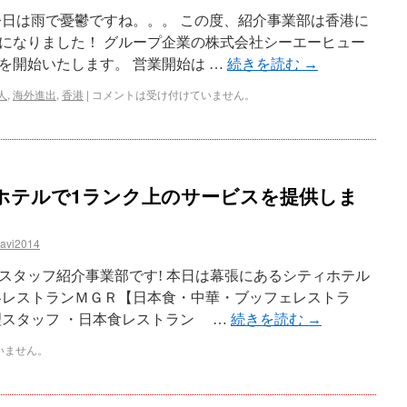
今日は雨で憂鬱ですね。。。 この度、紹介事業部は香港に
になりました！ グループ企業の株式会社シーエーヒュー
を開始いたします。 営業開始は …
続きを読む
→
人
,
海外進出
,
香港
|
コメントは受け付けていません。
ホテルで1ランク上のサービスを提供しま
navi2014
スタッフ紹介事業部です! 本日は幕張にあるシティホテル
各レストランＭＧＲ【日本食・中華・ブッフェレストラ
理スタッフ ・日本食レストラン …
続きを読む
→
いません。