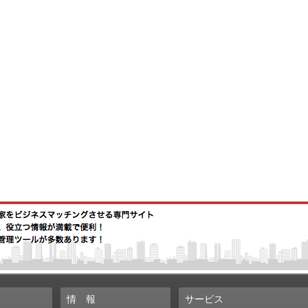
情
報
サービス