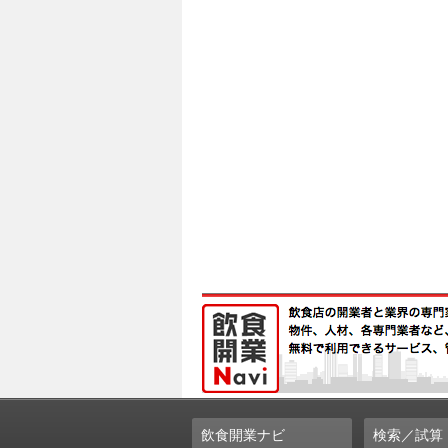
飲食開業ナビ
検索／試算