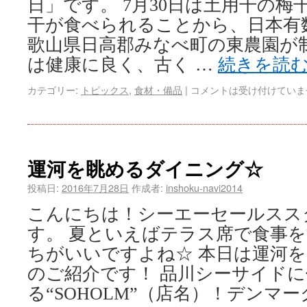
日」です。 7月30日は土用干の
干が食べられることから、日本有
歌山県日高郡みなべ町の東農園が
は健康に良く、古く …
続きを読
カテゴリー:
トピックス
,
食材・備品
|
コメントは受け付けていま
運河を眺めるダイニング☆
投稿日:
2016年7月28日
作成者:
inshoku-navi2014
こんにちは！シーエーセールスス
す。 夏といえばテラス席で食事
ちがいいですよね☆ 本日は運河
のご紹介です！ 品川シーサイド
る“SOHOLM”（店名）！デンマー