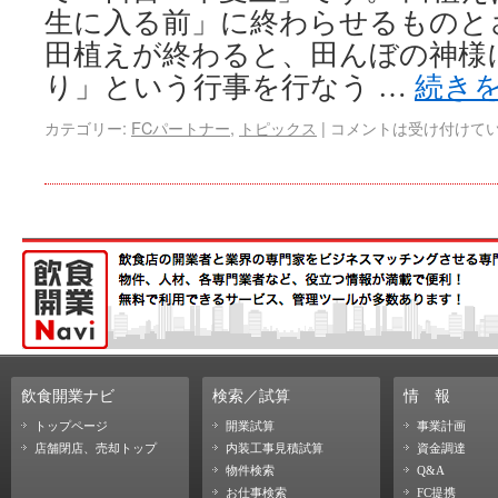
生に入る前」に終わらせるものと
田植えが終わると、田んぼの神様
り」という行事を行なう …
続き
カテゴリー:
FCパートナー
,
トピックス
|
コメントは受け付けて
飲食開業ナビ
検索／試算
情
報
トップページ
開業試算
事業計画
店舗閉店、売却トップ
内装工事見積試算
資金調達
物件検索
Q&A
お仕事検索
FC提携