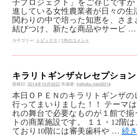
子プロジェクト」をご存じですか
進している女性農業者が日々の生
関わりの中で培った知恵を、さま
結びつけ、新たな商品やサービ 
カテゴリー:
トピックス
|
1件のコメント
キラリトギンザ☆レセプション
投稿日:
2014年10月30日
作成者:
inshoku-navi2014
本日ＯＰＥＮのキラリトギンザの
行ってまいりました！！ テーマ
れの舞台で必要なものが１館で揃
トの商業施設です。 １１・12階
ており10階には審美歯科や …
続