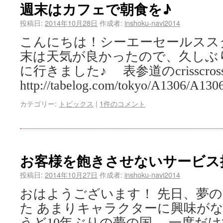
週末はカフェで朝食を♪
投稿日:
2014年10月28日
作成者:
inshoku-navi2014
こんにちは！シーエーセールスス
末は天気が良かったので、久しぶ
に行きました♪ 表参道のcrisscro
http://tabelog.com/tokyo/A1306/A13
カテゴリー:
トピックス
|
1件のコメント
お客様を飽きさせないサービス
投稿日:
2014年10月27日
作成者:
inshoku-navi2014
おはようございます！ 先日、夢
た あまりキャラクターに興味が
うど10年ぶりの夢の国。 一度だ