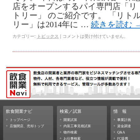
店をオープンするパイ専門店「リ
トリー」 のご紹介です。 「リト
リー」は2014年に …
続きを読む
カテゴリー:
トピックス
|
コメントは受け付けていません。
飲食開業ナビ
検索／試算
情
報
トップページ
開業試算
事業計画
店舗閉店、売却トップ
内装工事見積試算
資金調達
物件検索
Q&A
お仕事検索
FC提携