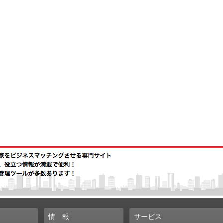
情
報
サービス