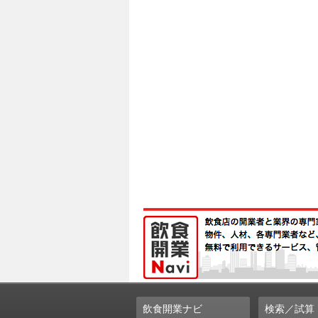
飲食開業ナビ
検索／試算